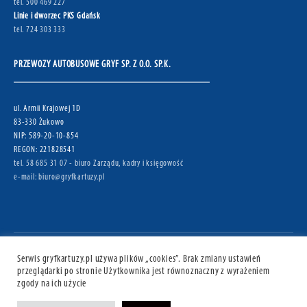
tel. 500 469 227
Linie i dworzec PKS Gdańsk
tel. 724 303 333
PRZEWOZY AUTOBUSOWE GRYF SP. Z O.O. SP.K.
ul. Armii Krajowej 1D
83-330 Żukowo
NIP: 589-20-10-854
REGON: 221828541
tel. 58 685 31 07 - biuro Zarządu, kadry i księgowość
e-mail: biuro@gryfkartuzy.pl
Serwis gryfkartuzy.pl używa plików „cookies”. Brak zmiany ustawień
BILETY
SCHEMATY DWORCÓW
KONTAKT
przeglądarki po stronie Użytkownika jest równoznaczny z wyrażeniem
zgody na ich użycie
ZGŁOŚ BRAK ROZKŁADU JAZDY NA PRZYSTANKU